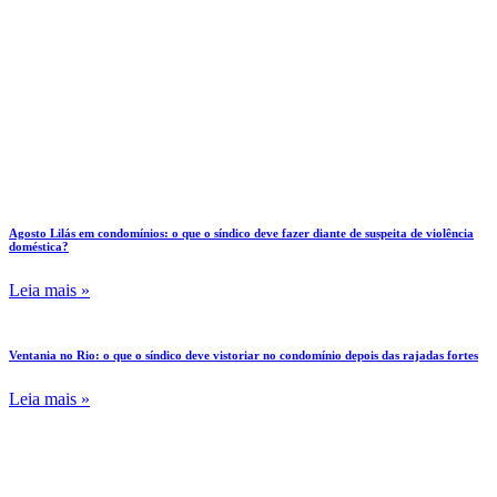
Agosto Lilás em condomínios: o que o síndico deve fazer diante de suspeita de violência
doméstica?
Leia mais »
Ventania no Rio: o que o síndico deve vistoriar no condomínio depois das rajadas fortes
Leia mais »