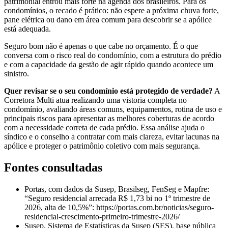
patrimonial entrou mais forte na agenda dos brasileiros. Para os
condomínios, o recado é prático: não espere a próxima chuva forte,
pane elétrica ou dano em área comum para descobrir se a apólice
está adequada.
Seguro bom não é apenas o que cabe no orçamento. É o que
conversa com o risco real do condomínio, com a estrutura do prédio
e com a capacidade da gestão de agir rápido quando acontece um
sinistro.
Quer revisar se o seu condomínio está protegido de verdade?
A
Corretora Multi atua realizando uma vistoria completa no
condomínio, avaliando áreas comuns, equipamentos, rotina de uso e
principais riscos para apresentar as melhores coberturas de acordo
com a necessidade correta de cada prédio. Essa análise ajuda o
síndico e o conselho a contratar com mais clareza, evitar lacunas na
apólice e proteger o patrimônio coletivo com mais segurança.
Fontes consultadas
Portas, com dados da Susep, Brasilseg, FenSeg e Mapfre:
“Seguro residencial arrecada R$ 1,73 bi no 1º trimestre de
2026, alta de 10,5%”: https://portas.com.br/noticias/seguro-
residencial-crescimento-primeiro-trimestre-2026/
Susep, Sistema de Estatísticas da Susep (SES), base pública