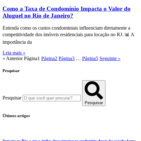
Como a Taxa de Condomínio Impacta o Valor do
Aluguel no Rio de Janeiro?
Entenda como os custos condominiais influenciam diretamente a
competitividade dos imóveis residenciais para locação no RJ. 📊 A
importância da
Leia mais »
« Anterior
Página
1
Página
2
Página
3
…
Página
5
Seguinte »
Pesquisar
Pesquisar
Pesquisar
Últimos artigos
Ventania no Rio: o que o síndico deve vistoriar no condomínio depois das rajadas fortes