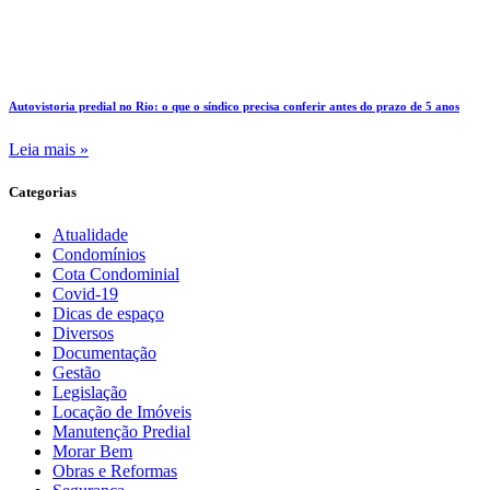
Autovistoria predial no Rio: o que o síndico precisa conferir antes do prazo de 5 anos
Leia mais »
Categorias
Atualidade
Condomínios
Cota Condominial
Covid-19
Dicas de espaço
Diversos
Documentação
Gestão
Legislação
Locação de Imóveis
Manutenção Predial
Morar Bem
Obras e Reformas