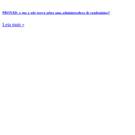
PRONAD: o que o selo prova sobre uma administradora de condomínios?
Leia mais »