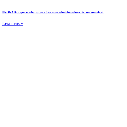
PRONAD: o que o selo prova sobre uma administradora de condomínios?
Leia mais »