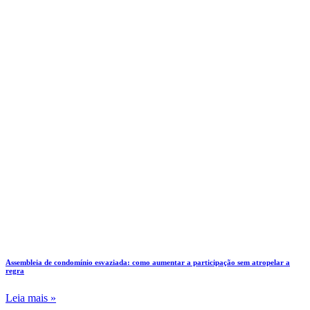
Assembleia de condomínio esvaziada: como aumentar a participação sem atropelar a
regra
Leia mais »