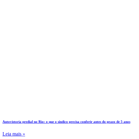
Autovistoria predial no Rio: o que o síndico precisa conferir antes do prazo de 5 anos
Leia mais »