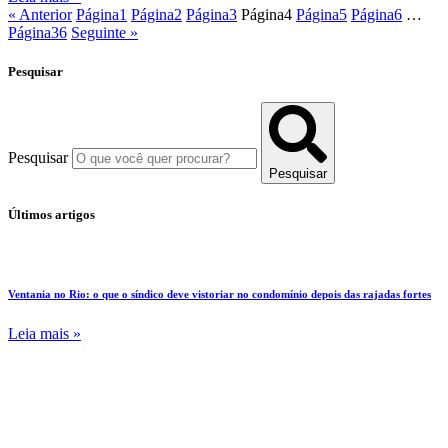
« Anterior
Página
1
Página
2
Página
3
Página
4
Página
5
Página
6
…
Página
36
Seguinte »
Pesquisar
Pesquisar
Pesquisar
Últimos artigos
Ventania no Rio: o que o síndico deve vistoriar no condomínio depois das rajadas fortes
Leia mais »