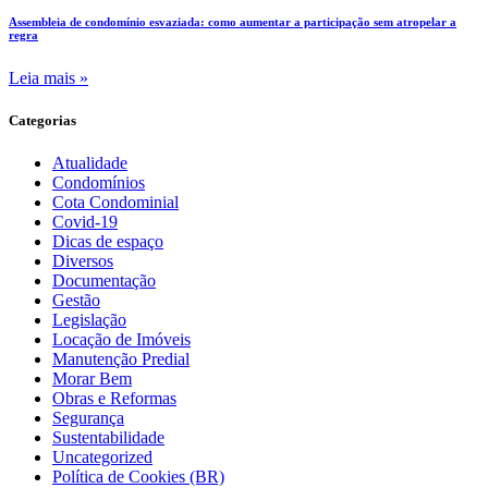
Assembleia de condomínio esvaziada: como aumentar a participação sem atropelar a
regra
Leia mais »
Categorias
Atualidade
Condomínios
Cota Condominial
Covid-19
Dicas de espaço
Diversos
Documentação
Gestão
Legislação
Locação de Imóveis
Manutenção Predial
Morar Bem
Obras e Reformas
Segurança
Sustentabilidade
Uncategorized
Política de Cookies (BR)