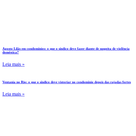
Agosto Lilás em condomínios: o que o síndico deve fazer diante de suspeita de violência
doméstica?
Leia mais »
Ventania no Rio: o que o síndico deve vistoriar no condomínio depois das rajadas fortes
Leia mais »